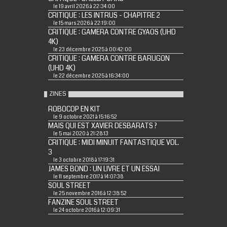
le 19 avril 2026 à 22:34:00
CRITIQUE : LES INTRUS - CHAPITRE 2
le 15 mars 2026 à 22:19:00
CRITIQUE : GAMERA CONTRE GYAOS (UHD
4K)
le 23 décembre 2025 à 00:42:00
CRITIQUE : GAMERA CONTRE BARUGON
(UHD 4K)
le 22 décembre 2025 à 16:34:00
ZINES
ROBOCOP EN KIT
le 9 octobre 2021 à 15:16:52
MAIS QUI EST XAVIER DESBARATS ?
le 5 mai 2020 à 21:28:13
CRITIQUE : MIDI MINUIT FANTASTIQUE VOL.
3
le 3 octobre 2018 à 17:19:31
JAMES BOND : UN LIVRE ET UN ESSAI
le 11 septembre 2017 à 14:07:38
SOUL STREET
le 25 novembre 2016 à 12:38:52
FANZINE SOUL STREET
le 24 octobre 2016 à 12:09:31