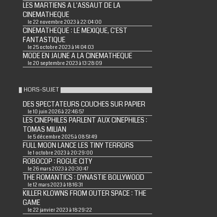
LES MARTIENS A L'ASSAUT DE LA
CINEMATHEQUE
le 22 novembre 2023 à 22:04:00
CINEMATHEQUE : LE MEXIQUE, C'EST
FANTASTIQUE
le 25 octobre 2023 à 14:04:03
MODE EN JAUNE A LA CINEMATHEQUE
le 20 septembre 2023 à 13:28:09
HORS-SUJET
DES SPECTATEURS COUCHES SUR PAPIER
le 10 juin 2026 à 22:46:57
LES CINEPHILES PARLENT AUX CINEPHILES :
TOMAS MILIAN
le 5 décembre 2025 à 08:51:49
FULL MOON LANCE LES TINY TERRORS
le 1 octobre 2023 à 20:29:00
ROBOCOP : ROGUE CITY
le 26 mars 2023 à 20:30:47
THE ROMANTICS : DYNASTIE BOLLYWOOD
le 12 mars 2023 à 18:16:31
KILLER KLOWNS FROM OUTER SPACE : THE
GAME
le 22 janvier 2023 à 18:29:22