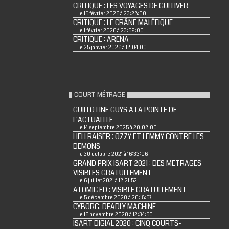
CRITIQUE : LES VOYAGES DE GULLIVER
le 15 février 2026 à 23:28:00
CRITIQUE : LE CRÂNE MALÉFIQUE
le 1 février 2026 à 23:59:00
CRITIQUE : ARENA
le 25 janvier 2026 à 18:04:00
COURT-MÉTRAGE
GUILLOTINE GUYS A LA POINTE DE
L'ACTUALITE
le 14 septembre 2025 à 20:08:00
HELLRAISER : OZZY ET LEMMY CONTRE LES
DEMONS
le 30 octobre 2021 à 16:33:06
GRAND PRIX ISART 2021 : DES METRAGES
VISIBLES GRATUITEMENT
le 6 juillet 2021 à 18:21:52
ATOMIC ED : VISIBLE GRATUITEMENT
le 5 décembre 2020 à 20:18:57
CYBORG: DEADLY MACHINE
le 16 novembre 2020 à 12:34:50
ISART DIGIAL 2020 : CINQ COURTS-