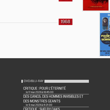
1968
DVD/BLU-RAY
CRITIQUE : POUR L'ÉTERNITÉ
le 17 mai 2026 à 16:45:00
DES GANGS, DES HOMMES INVISIBLES ET
DES MONSTRES GEANTS
le 9 mai 2026 à 11:21:00
CRITIQUE : SHELBY OAKS