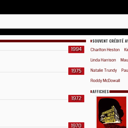
SOUVENT CRÉDITÉ A
1994
Charlton Heston
K
Linda Harrison
Mau
1975
Natalie Trundy
Pau
Roddy McDowall
AFFICHES
1972
1970