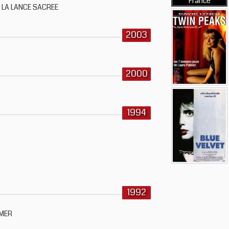
France
E LA LANCE SACREE
2003
2000
1994
1992
LMER