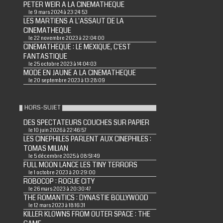
PETER WEIR A LA CINEMATHEQUE
le 9 mars 2024 à 23:24:53
LES MARTIENS A L'ASSAUT DE LA
CINEMATHEQUE
le 22 novembre 2023 à 22:04:00
CINEMATHEQUE : LE MEXIQUE, C'EST
FANTASTIQUE
le 25 octobre 2023 à 14:04:03
MODE EN JAUNE A LA CINEMATHEQUE
le 20 septembre 2023 à 13:28:09
HORS-SUJET
DES SPECTATEURS COUCHES SUR PAPIER
le 10 juin 2026 à 22:46:57
LES CINEPHILES PARLENT AUX CINEPHILES :
TOMAS MILIAN
le 5 décembre 2025 à 08:51:49
FULL MOON LANCE LES TINY TERRORS
le 1 octobre 2023 à 20:29:00
ROBOCOP : ROGUE CITY
le 26 mars 2023 à 20:30:47
THE ROMANTICS : DYNASTIE BOLLYWOOD
le 12 mars 2023 à 18:16:31
KILLER KLOWNS FROM OUTER SPACE : THE