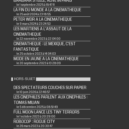
BARBARA STEELE, ALIVE IN PARIS
le 1 septembre 2025 à 18:47:11
LA FIN DU MONDE A LA CINEMATHEQUE
le 25 août 2024 à 23:18:55
PETER WEIR A LA CINEMATHEQUE
le 9 mars 2024 à 23:24:53
LES MARTIENS A L'ASSAUT DE LA
CINEMATHEQUE
le 22 novembre 2023 à 22:04:00
CINEMATHEQUE : LE MEXIQUE, C'EST
FANTASTIQUE
le 25 octobre 2023 à 14:04:03
MODE EN JAUNE A LA CINEMATHEQUE
le 20 septembre 2023 à 13:28:09
HORS-SUJET
DES SPECTATEURS COUCHES SUR PAPIER
le 10 juin 2026 à 22:46:57
LES CINEPHILES PARLENT AUX CINEPHILES :
TOMAS MILIAN
le 5 décembre 2025 à 08:51:49
FULL MOON LANCE LES TINY TERRORS
le 1 octobre 2023 à 20:29:00
ROBOCOP : ROGUE CITY
le 26 mars 2023 à 20:30:47