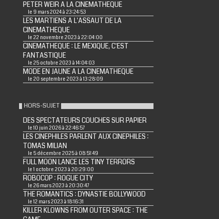
PETER WEIR A LA CINEMATHEQUE
le 9 mars 2024 à 23:24:53
LES MARTIENS A L'ASSAUT DE LA
CINEMATHEQUE
le 22 novembre 2023 à 22:04:00
CINEMATHEQUE : LE MEXIQUE, C'EST
FANTASTIQUE
le 25 octobre 2023 à 14:04:03
MODE EN JAUNE A LA CINEMATHEQUE
le 20 septembre 2023 à 13:28:09
HORS-SUJET
DES SPECTATEURS COUCHES SUR PAPIER
le 10 juin 2026 à 22:46:57
LES CINEPHILES PARLENT AUX CINEPHILES :
TOMAS MILIAN
le 5 décembre 2025 à 08:51:49
FULL MOON LANCE LES TINY TERRORS
le 1 octobre 2023 à 20:29:00
ROBOCOP : ROGUE CITY
le 26 mars 2023 à 20:30:47
THE ROMANTICS : DYNASTIE BOLLYWOOD
le 12 mars 2023 à 18:16:31
KILLER KLOWNS FROM OUTER SPACE : THE