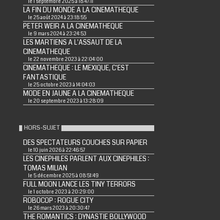
le 1 septembre 2025 à 18:47:11
LA FIN DU MONDE A LA CINEMATHEQUE
le 25 août 2024 à 23:18:55
PETER WEIR A LA CINEMATHEQUE
le 9 mars 2024 à 23:24:53
LES MARTIENS A L'ASSAUT DE LA
CINEMATHEQUE
le 22 novembre 2023 à 22:04:00
CINEMATHEQUE : LE MEXIQUE, C'EST
FANTASTIQUE
le 25 octobre 2023 à 14:04:03
MODE EN JAUNE A LA CINEMATHEQUE
le 20 septembre 2023 à 13:28:09
HORS-SUJET
DES SPECTATEURS COUCHES SUR PAPIER
le 10 juin 2026 à 22:46:57
LES CINEPHILES PARLENT AUX CINEPHILES :
TOMAS MILIAN
le 5 décembre 2025 à 08:51:49
FULL MOON LANCE LES TINY TERRORS
le 1 octobre 2023 à 20:29:00
ROBOCOP : ROGUE CITY
le 26 mars 2023 à 20:30:47
THE ROMANTICS : DYNASTIE BOLLYWOOD