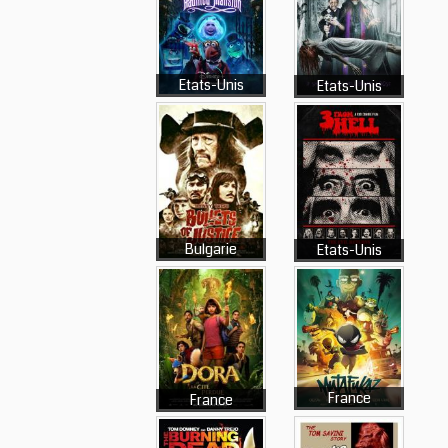
Etats-Unis
Etats-Unis
Bulgarie
Etats-Unis
France
France