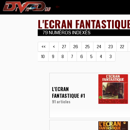
L'ECRAN FANTASTIQU
79 NUMÉROS INDEXÉS
<<
<
27
26
25
24
23
22
10
9
8
7
6
5
4
3
L'ECRAN
FANTASTIQUE #1
91 articles