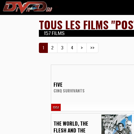
TOUS LES FILMS "PO
157 FILMS
1
2
3
4
>
>>
FIVE
CINQ SURVIVANTS
1951
THE WORLD, THE
FLESH AND THE