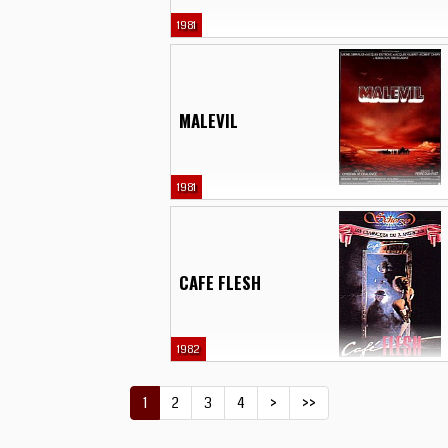
1981
MALEVIL
1981
CAFE FLESH
1982
1
2
3
4
>
>>