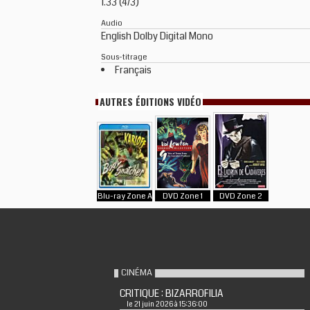
1.33 (4/3)
Audio
English Dolby Digital Mono
Sous-titrage
Français
AUTRES ÉDITIONS VIDÉO
Blu-ray Zone A
DVD Zone 1
DVD Zone 2
CINÉMA
CRITIQUE : BIZARROFILIA
le 21 juin 2026 à 15:36:00