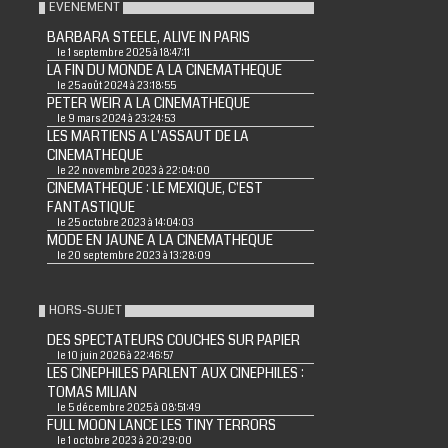
EVENEMENT
BARBARA STEELE, ALIVE IN PARIS
le 1 septembre 2025 à 18:47:11
LA FIN DU MONDE A LA CINEMATHEQUE
le 25 août 2024 à 23:18:55
PETER WEIR A LA CINEMATHEQUE
le 9 mars 2024 à 23:24:53
LES MARTIENS A L'ASSAUT DE LA
CINEMATHEQUE
le 22 novembre 2023 à 22:04:00
CINEMATHEQUE : LE MEXIQUE, C'EST
FANTASTIQUE
le 25 octobre 2023 à 14:04:03
MODE EN JAUNE A LA CINEMATHEQUE
le 20 septembre 2023 à 13:28:09
HORS-SUJET
DES SPECTATEURS COUCHES SUR PAPIER
le 10 juin 2026 à 22:46:57
LES CINEPHILES PARLENT AUX CINEPHILES :
TOMAS MILIAN
le 5 décembre 2025 à 08:51:49
FULL MOON LANCE LES TINY TERRORS
le 1 octobre 2023 à 20:29:00