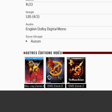
1h33
Image
1.85 (4/3)
Audio
English Dolby Digital Mono
Sous-titrage
Aucun
AUTRES ÉDITIONS VIDÉO
Blu-ray Zone A
DVD Zone 0
DVD Zone 2