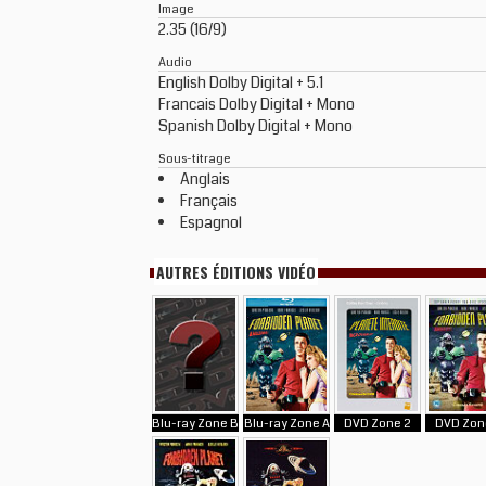
Image
2.35 (16/9)
Audio
English Dolby Digital + 5.1
Francais Dolby Digital + Mono
Spanish Dolby Digital + Mono
Sous-titrage
Anglais
Français
Espagnol
AUTRES ÉDITIONS VIDÉO
Blu-ray Zone B
Blu-ray Zone A
DVD Zone 2
DVD Zon