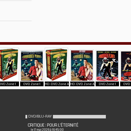
DVD Zone 1
DVD Zone 1
HD-DVD Zone A
HD-DVD Zone A
DVD Zone 1
DVD 
DVD/BLU-RAY
CRITIQUE : POUR L'ÉTERNITÉ
le 17 mai 2026 à 16:45:00