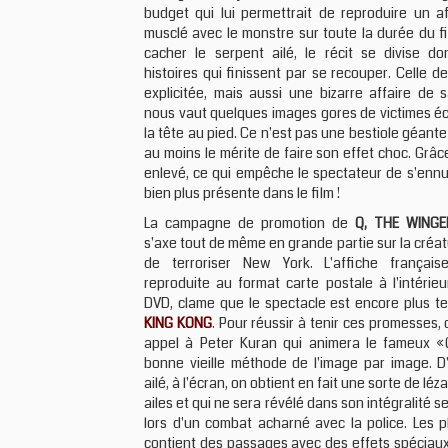
budget qui lui permettrait de reproduire un a
musclé avec le monstre sur toute la durée du fi
cacher le serpent ailé, le récit se divise do
histoires qui finissent par se recouper. Celle d
explicitée, mais aussi une bizarre affaire de s
nous vaut quelques images gores de victimes é
la tête au pied. Ce n'est pas une bestiole géante
au moins le mérite de faire son effet choc. Grâce
enlevé, ce qui empêche le spectateur de s'ennuy
bien plus présente dans le film !
La campagne de promotion de
Q, THE WING
s'axe tout de même en grande partie sur la cré
de terroriser New York. L'affiche française,
reproduite au format carte postale à l'intérieu
DVD, clame que le spectacle est encore plus te
KING KONG
. Pour réussir à tenir ces promesses, 
appel à Peter Kuran qui animera le fameux «
bonne vieille méthode de l'image par image. D
ailé, à l'écran, on obtient en fait une sorte de lé
ailes et qui ne sera révélé dans son intégralité 
lors d'un combat acharné avec la police. Les p
contient des passages avec des effets spéciaux 