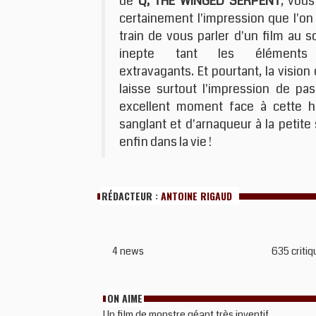
de
Q, THE WINGED SERPENT
, vous
certainement l'impression que l'on
train de vous parler d'un film au s
inepte tant les éléments
extravagants. Et pourtant, la vision 
laisse surtout l'impression de pa
excellent moment face à cette hi
sanglant et d'arnaqueur à la petit
enfin dans la vie !
RÉDACTEUR :
ANTOINE RIGAUD
4 news
635 critiq
ON AIME
Un film de monstre géant très inventif