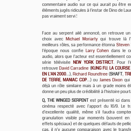
commentaire audio sur ce qui aurait pu être enco
éléments jugés ridicules à l'instar de Dino de La
pas vraiment servi !
Face au serpent ailé annoncé, on retrouve un
choix avec
Michael Moriarty
qui trouve là l
meilleurs rôles, sa performance étonna
Steven 
l'époque nous confie
Larry Cohen
dans le c
audio, alors que l'acteur est essentiellement c
série télévisée
NEW YORK DISTRICT
. Pour l'
retrouve
David Carradine
(
KUNG FU
,
LA COURSE
EN L'AN 2000
…),
Richard Roundtree
(
SHAFT
,
TR
DE TERRE
,
MANIAC COP
…) ou
James Dixon
qui 
déjà un rôle similaire mais à un grade moins 
donne un peu plus de crédibilité à l'histoire pour
Q, THE WINGED SERPENT
est présenté ici dans
cinéma respecté avec l'apport du 16/9. Le tr
d'excellente qualité, même s'il faudra compt
granulation visible par moments (souvent en
effets spéciaux) et de quelques défauts de pellic
cas, il n'y aucune comparaison avec le transfe