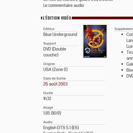
Le commentaire audio
L'ÉDITION VIDÉO
Editeur
Supplemen
Blue Underground
Com
Lar
Support
Lus
DVD (Double
Tea
couche)
an
Gal
Origine
USA (Zone 0)
Bio
DVD
Date de Sortie
26 août 2003
Durée
1h32
Image
1.85 (16/9)
Audio
English DTS 5.1 (ES)