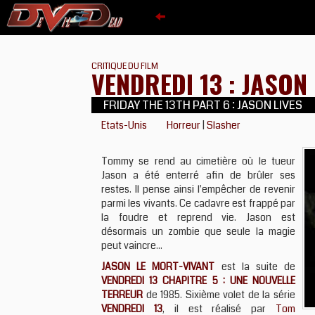
CRITIQUE DU FILM
VENDREDI 13 : JASON
FRIDAY THE 13TH PART 6 : JASON LIVES
Etats-Unis
Horreur
|
Slasher
Tommy se rend au cimetière où le tueur
Jason a été enterré afin de brûler ses
restes. Il pense ainsi l'empêcher de revenir
parmi les vivants. Ce cadavre est frappé par
la foudre et reprend vie. Jason est
désormais un zombie que seule la magie
peut vaincre...
JASON LE MORT-VIVANT
est la suite de
VENDREDI 13 CHAPITRE 5 : UNE NOUVELLE
TERREUR
de 1985. Sixième volet de la série
VENDREDI 13
, il est réalisé par
Tom