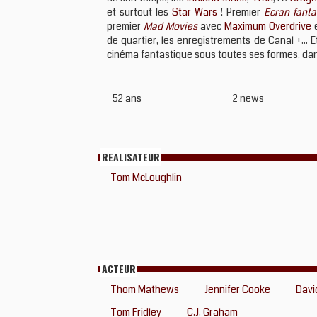
et surtout les
Star Wars
! Premier
Ecran fanta
premier
Mad Movies
avec
Maximum Overdrive
e
de quartier, les enregistrements de Canal +...
cinéma fantastique sous toutes ses formes, dans
52 ans
2 news
REALISATEUR
Tom McLoughlin
ACTEUR
Thom Mathews
Jennifer Cooke
Davi
Tom Fridley
C.J. Graham