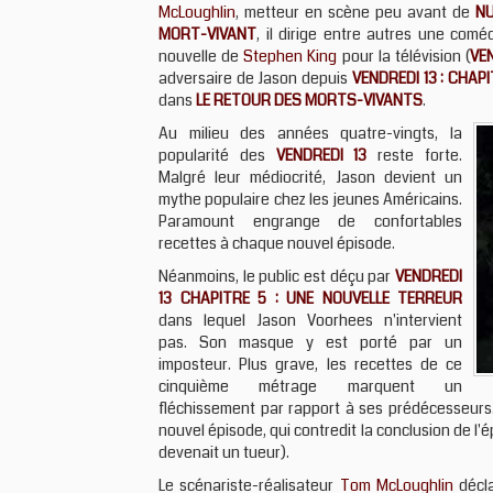
McLoughlin
, metteur en scène peu avant de
NU
MORT-VIVANT
, il dirige entre autres une comé
nouvelle de
Stephen King
pour la télévision (
VE
adversaire de Jason depuis
VENDREDI 13 : CHAPI
dans
LE RETOUR DES MORTS-VIVANTS
.
Au milieu des années quatre-vingts, la
popularité des
VENDREDI 13
reste forte.
Malgré leur médiocrité, Jason devient un
mythe populaire chez les jeunes Américains.
Paramount engrange de confortables
recettes à chaque nouvel épisode.
Néanmoins, le public est déçu par
VENDREDI
13 CHAPITRE 5 : UNE NOUVELLE TERREUR
dans lequel Jason Voorhees n'intervient
pas. Son masque y est porté par un
imposteur. Plus grave, les recettes de ce
cinquième métrage marquent un
fléchissement par rapport à ses prédécesseurs
nouvel épisode, qui contredit la conclusion de l
devenait un tueur).
Le scénariste-réalisateur
Tom McLoughlin
décl