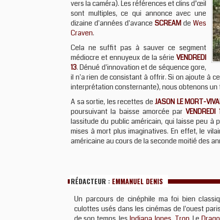
vers la caméra). Les références et clins d’œil
sont multiples, ce qui annonce avec une
dizaine d'années d'avance
SCREAM
de
Wes
Craven
.
Cela ne suffit pas à sauver ce segment
médiocre et ennuyeux de la série
VENDREDI
13
. Dénué d'innovation et de séquence gore,
il n'a rien de consistant à offrir. Si on ajoute à
interprétation consternante), nous obtenons un f
A sa sortie, les recettes de
JASON LE MORT-VIV
poursuivant la baisse amorcée par
VENDREDI 
lassitude du public américain, qui laisse peu à
mises à mort plus imaginatives. En effet, le vil
américaine au cours de la seconde moitié des an
RÉDACTEUR :
EMMANUEL DENIS
Un parcours de cinéphile ma foi bien classiq
culottes usés dans les cinémas de l'ouest paris
de son temps, les
Indiana Jones
,
Tron
, Le
Drago