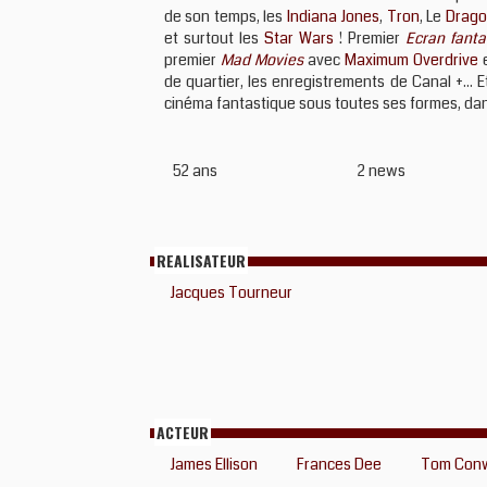
de son temps, les
Indiana Jones
,
Tron
, Le
Drago
et surtout les
Star Wars
! Premier
Ecran fanta
premier
Mad Movies
avec
Maximum Overdrive
e
de quartier, les enregistrements de Canal +...
cinéma fantastique sous toutes ses formes, dans
52 ans
2 news
REALISATEUR
Jacques Tourneur
ACTEUR
James Ellison
Frances Dee
Tom Con