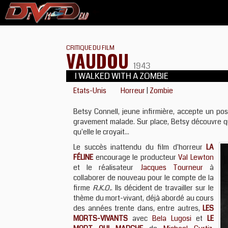
CRITIQUE DU FILM
VAUDOU
1943
I WALKED WITH A ZOMBIE
Etats-Unis
Horreur
|
Zombie
Betsy Connell, jeune infirmière, accepte un pos
gravement malade. Sur place, Betsy découvre que
qu'elle le croyait...
Le succès inattendu du film d'horreur
LA
FÉLINE
encourage le producteur
Val Lewton
et le réalisateur
Jacques Tourneur
à
collaborer de nouveau pour le compte de la
firme
R.K.O.
. Ils décident de travailler sur le
thème du mort-vivant, déjà abordé au cours
des années trente dans, entre autres,
LES
MORTS-VIVANTS
avec
Bela Lugosi
et
LE