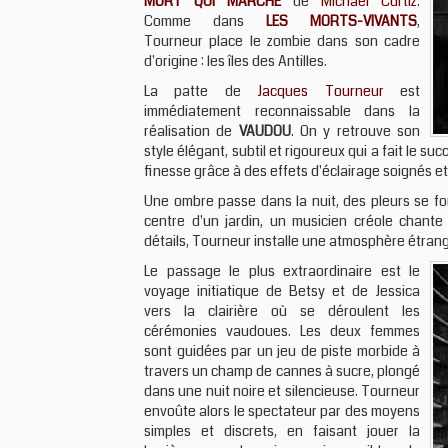
MORT QUI MARCHE
de
Michael Curtiz
.
Comme dans
LES MORTS-VIVANTS
,
Tourneur place le zombie dans son cadre
d'origine : les îles des Antilles.
La patte de
Jacques Tourneur
est
immédiatement reconnaissable dans la
réalisation de
VAUDOU
. On y retrouve son
style élégant, subtil et rigoureux qui a fait le su
finesse grâce à des effets d'éclairage soignés et
Une ombre passe dans la nuit, des pleurs se fo
centre d'un jardin, un musicien créole chant
détails, Tourneur installe une atmosphère étran
Le passage le plus extraordinaire est le
voyage initiatique de Betsy et de Jessica
vers la clairière où se déroulent les
cérémonies vaudoues. Les deux femmes
sont guidées par un jeu de piste morbide à
travers un champ de cannes à sucre, plongé
dans une nuit noire et silencieuse. Tourneur
envoûte alors le spectateur par des moyens
simples et discrets, en faisant jouer la