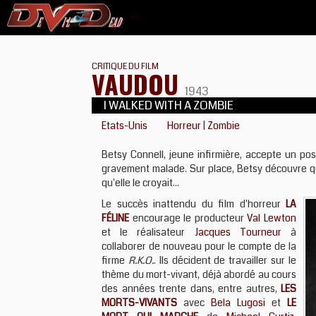
CRITIQUE DU FILM
VAUDOU
1943
I WALKED WITH A ZOMBIE
Etats-Unis
Horreur
|
Zombie
Betsy Connell, jeune infirmière, accepte un pos
gravement malade. Sur place, Betsy découvre que
qu'elle le croyait...
Le succès inattendu du film d'horreur
LA
FÉLINE
encourage le producteur
Val Lewton
et le réalisateur
Jacques Tourneur
à
collaborer de nouveau pour le compte de la
firme
R.K.O.
. Ils décident de travailler sur le
thème du mort-vivant, déjà abordé au cours
des années trente dans, entre autres,
LES
MORTS-VIVANTS
avec
Bela Lugosi
et
LE