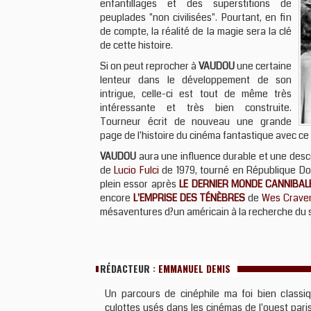
enfantillages et des superstitions de
peuplades "non civilisées". Pourtant, en fin
de compte, la réalité de la magie sera la clé
de cette histoire.
Si on peut reprocher à
VAUDOU
une certaine
lenteur dans le développement de son
intrigue, celle-ci est tout de même très
intéressante et très bien construite.
Tourneur écrit de nouveau une grande
page de l'histoire du cinéma fantastique avec ce 
VAUDOU
aura une influence durable et une des
de
Lucio Fulci
de 1979, tourné en République Domi
plein essor après
LE DERNIER MONDE CANNIBAL
encore
L'EMPRISE DES TÉNÈBRES
de
Wes Crave
mésaventures d?un américain à la recherche du s
RÉDACTEUR :
EMMANUEL DENIS
Un parcours de cinéphile ma foi bien classiq
culottes usés dans les cinémas de l'ouest paris