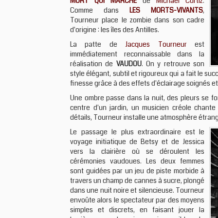
MORT QUI MARCHE
de
Michael Curtiz
.
Comme dans
LES MORTS-VIVANTS
,
Tourneur place le zombie dans son cadre
d'origine : les îles des Antilles.
La patte de
Jacques Tourneur
est
immédiatement reconnaissable dans la
réalisation de
VAUDOU
. On y retrouve son
style élégant, subtil et rigoureux qui a fait le su
finesse grâce à des effets d'éclairage soignés et
Une ombre passe dans la nuit, des pleurs se fo
centre d'un jardin, un musicien créole chant
détails, Tourneur installe une atmosphère étran
Le passage le plus extraordinaire est le
voyage initiatique de Betsy et de Jessica
vers la clairière où se déroulent les
cérémonies vaudoues. Les deux femmes
sont guidées par un jeu de piste morbide à
travers un champ de cannes à sucre, plongé
dans une nuit noire et silencieuse. Tourneur
envoûte alors le spectateur par des moyens
simples et discrets, en faisant jouer la