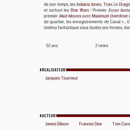
de son temps, les
Indiana Jones
,
Tron
, Le
Drago
et surtout les
Star Wars
! Premier
Ecran fanta
premier
Mad Movies
avec
Maximum Overdrive
e
de quartier, les enregistrements de Canal +...
cinéma fantastique sous toutes ses formes, dans
52 ans
2 news
REALISATEUR
Jacques Tourneur
ACTEUR
James Ellison
Frances Dee
Tom Con