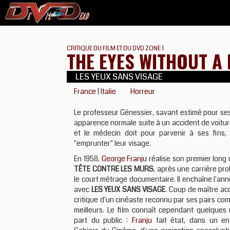
CRITIQUE DU FILM ET DU DVD ZONE 1
THE EYES WITHOUT A
LES YEUX SANS VISAGE
France
|
Italie
Horreur
Le professeur Génessier, savant estimé pour ses 
apparence normale suite à un accident de voiture
et le médecin doit pour parvenir à ses fins, 
"emprunter" leur visage.
En 1958,
George Franju
réalise son premier long
TÊTE CONTRE LES MURS
, après une carrière pro
le court métrage documentaire. Il enchaîne l'an
avec
LES YEUX SANS VISAGE
. Coup de maître ac
critique d'un cinéaste reconnu par ses pairs co
meilleurs. Le film connaît cependant quelques 
part du public :
Franju
fait état, dans un en