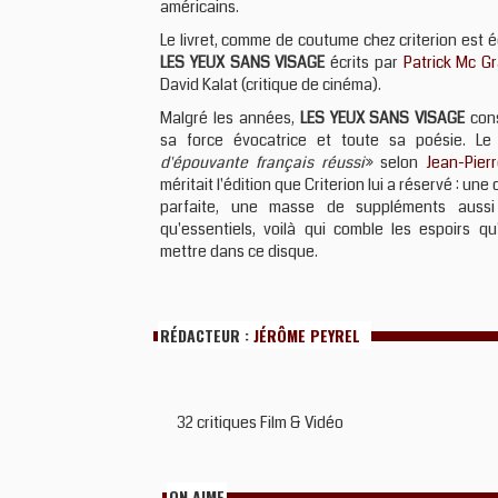
américains.
Le livret, comme de coutume chez criterion est é
LES YEUX SANS VISAGE
écrits par
Patrick Mc G
David Kalat (critique de cinéma).
Malgré les années,
LES YEUX SANS VISAGE
cons
sa force évocatrice et toute sa poésie. Le
d'épouvante français réussi
» selon
Jean-Pier
méritait l'édition que Criterion lui a réservé : une
parfaite, une masse de suppléments aussi 
qu'essentiels, voilà qui comble les espoirs qu
mettre dans ce disque.
RÉDACTEUR :
JÉRÔME PEYREL
32 critiques Film & Vidéo
ON AIME