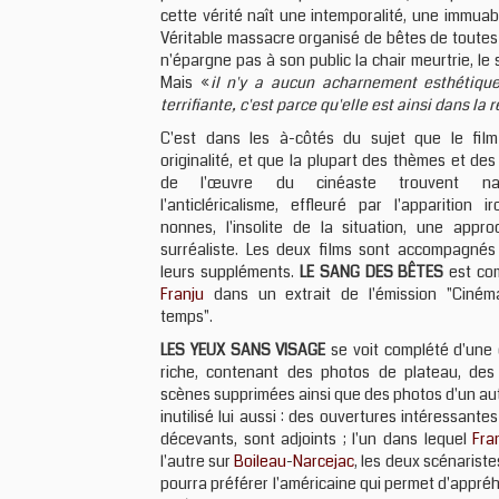
cette vérité naît une intemporalité, une immuab
Véritable massacre organisé de bêtes de toutes
n'épargne pas à son public la chair meurtrie, l
Mais «
il n'y a aucun acharnement esthétiq
terrifiante, c'est parce qu'elle est ainsi dans la r
C'est dans les à-côtés du sujet que le fil
originalité, et que la plupart des thèmes et des
de l'œuvre du cinéaste trouvent na
l'anticléricalisme, effleuré par l'apparition 
nonnes, l'insolite de la situation, une appro
surréaliste. Les deux films sont accompagné
leurs suppléments.
LE SANG DES BÊTES
est co
Franju
dans un extrait de l'émission "Ciném
temps".
LES YEUX SANS VISAGE
se voit complété d'une 
riche, contenant des photos de plateau, de
scènes supprimées ainsi que des photos d'un au
inutilisé lui aussi : des ouvertures intéressant
décevants, sont adjoints ; l'un dans lequel
Fra
l'autre sur
Boileau
-
Narcejac
, les deux scénarist
pourra préférer l'américaine qui permet d'appréh