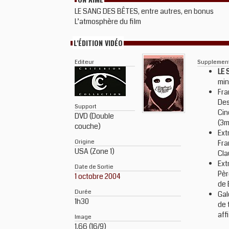
LE SANG DES BÊTES, entre autres, en bonus
L’atmosphère du film
L'ÉDITION VIDÉO
Editeur
Supplemen
LE 
min
Fra
Des
Support
Cin
DVD (Double
(3m
couche)
Ext
Origine
Fra
USA (Zone 1)
Cla
Ext
Date de Sortie
Pèr
1 octobre 2004
de 
Durée
Gal
1h30
de 
aff
Image
1.66 (16/9)