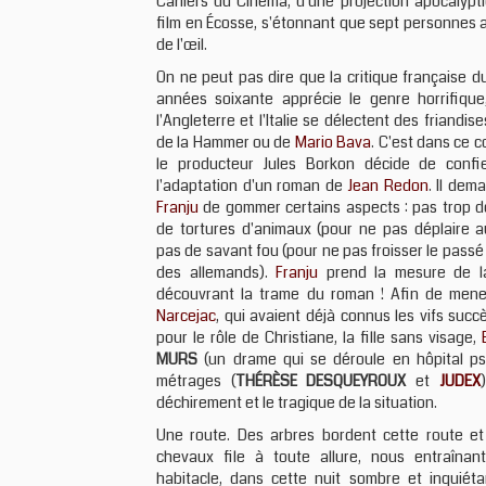
Cahiers du Cinéma, d'une projection apocalypt
film en Écosse, s'étonnant que sept personnes 
de l'œil.
On ne peut pas dire que la critique française 
années soixante apprécie le genre horrifique
l'Angleterre et l'Italie se délectent des friandis
de la Hammer ou de
Mario Bava
. C'est dans ce 
le producteur Jules Borkon décide de conf
l'adaptation d'un roman de
Jean Redon
. Il dem
Franju
de gommer certains aspects : pas trop d
de tortures d'animaux (pour ne pas déplaire au
pas de savant fou (pour ne pas froisser le pass
des allemands).
Franju
prend la mesure de l
découvrant la trame du roman ! Afin de mener
Narcejac
, qui avaient déjà connus les vifs suc
pour le rôle de Christiane, la fille sans visage,
MURS
(un drame qui se déroule en hôpital ps
métrages (
THÉRÈSE DESQUEYROUX
et
JUDEX
déchirement et le tragique de la situation.
Une route. Des arbres bordent cette route e
chevaux file à toute allure, nous entraîna
habitacle, dans cette nuit sombre et inquiéta