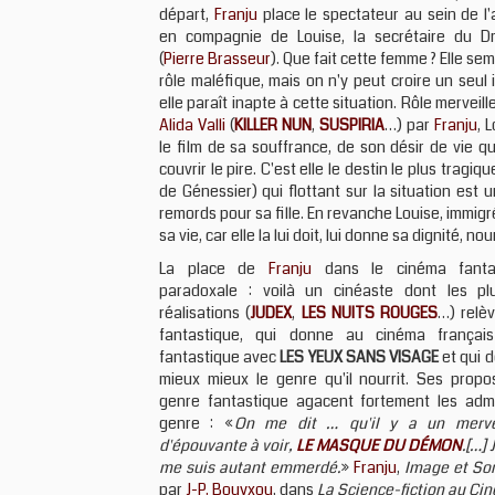
départ,
Franju
place le spectateur au sein de l'
en compagnie de Louise, la secrétaire du D
(
Pierre Brasseur
). Que fait cette femme ? Elle se
rôle maléfique, mais on n'y peut croire un seul 
elle paraît inapte à cette situation. Rôle merveil
Alida Valli
(
KILLER NUN
,
SUSPIRIA
…) par
Franju
, 
le film de sa souffrance, de son désir de vie q
couvrir le pire. C'est elle le destin le plus tragiq
de Génessier) qui flottant sur la situation est 
remords pour sa fille. En revanche Louise, immig
sa vie, car elle la lui doit, lui donne sa dignité, nou
La place de
Franju
dans le cinéma fanta
paradoxale : voilà un cinéaste dont les pl
réalisations (
JUDEX
,
LES NUITS ROUGES
…) relè
fantastique, qui donne au cinéma françai
fantastique avec
LES YEUX SANS VISAGE
et qui d
mieux mieux le genre qu'il nourrit. Ses propo
genre fantastique agacent fortement les adm
genre : «
On me dit … qu'il y a un mervei
d'épouvante à voir,
LE MASQUE DU DÉMON
.[…] 
me suis autant emmerdé.
»
Franju
,
Image et So
par
J-P. Bouyxou
, dans
La Science-fiction au Ci