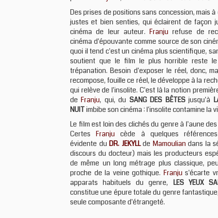
Des prises de positions sans concession, mais à
justes et bien senties, qui éclairent de façon j
cinéma de leur auteur.
Franju
refuse de reco
cinéma d'épouvante comme source de son ciném
quoi il tend c'est un cinéma plus scientifique, sans
soutient que le film le plus horrible reste le
trépanation. Besoin d'exposer le réel, donc, m
recompose, fouille ce réel, le développe à la rec
qui relève de l'insolite. C'est là la notion premi
de
Franju
, qui, du
SANG DES BÊTES
jusqu'à
L
NUIT
imbibe son cinéma : l'insolite contamine la vi
Le film est loin des clichés du genre à l'aune de
Certes
Franju
cède à quelques références 
évidente du
DR. JEKYLL
de
Mamoulian
dans la s
discours du docteur) mais les producteurs espé
de même un long métrage plus classique, peu
proche de la veine gothique.
Franju
s'écarte v
apparats habituels du genre,
LES YEUX SA
constitue une épure totale du genre fantastique,
seule composante d'étrangeté.