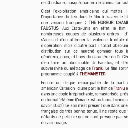
de Christiane, masqué, hantera le cinéma fantast
C'est l'exploitation américaine qui mettra l
l'importance du lieu dans le film à travers le t
une version tronquée :
THE HORROR CHAM
FAUSTUS
. Aux Etats-Unis en effet, le film 
nombreuses coupes de plusieurs ordres : d'
s'agissait d'en atténuer la violence frontale 
d'opération, mais d'autre part il fallait absolu
distribution sur ce marché gommer tous l
généreux, doux, et bons du caractère du Dr Gén
d'en faire un abominable Dr Faustus, et d'é
subversivité du métrage de
Franju
. Le film sor
programme, couplé à
THE MANSTER
.
Encore un disque remarquable de la part de
américain Criterion : d'une part le film de
Franju
e
dans une copie irréprochable, remasterisée, pr
un format 16/9ème (l'image est au format cinéma
savoir 1.66:1). Le son n'est présent que dans un
française de très bonne tenue. Il ne reste que
défauts de pellicule qui ne sont presque pas se
du visionnage.