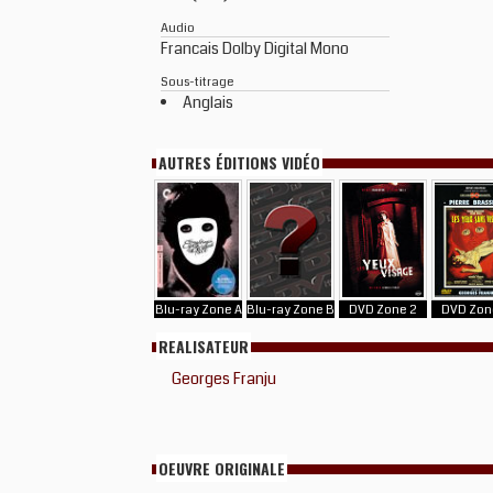
Audio
Francais Dolby Digital Mono
Sous-titrage
Anglais
AUTRES ÉDITIONS VIDÉO
Blu-ray Zone A
Blu-ray Zone B
DVD Zone 2
DVD Zon
REALISATEUR
Georges Franju
OEUVRE ORIGINALE