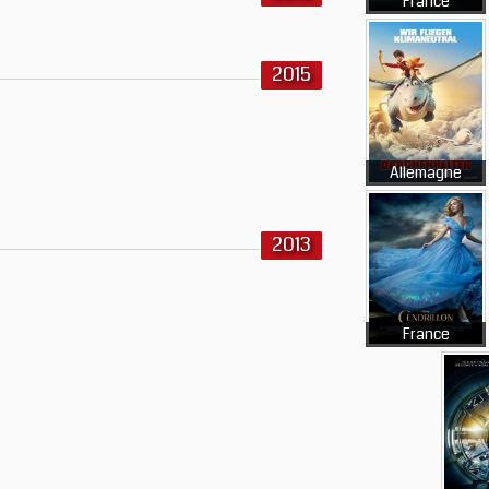
France
2015
Allemagne
2013
France