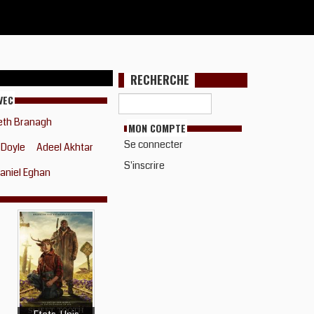
RECHERCHE
VEC
eth Branagh
MON COMPTE
Se connecter
 Doyle
Adeel Akhtar
S'inscrire
aniel Eghan