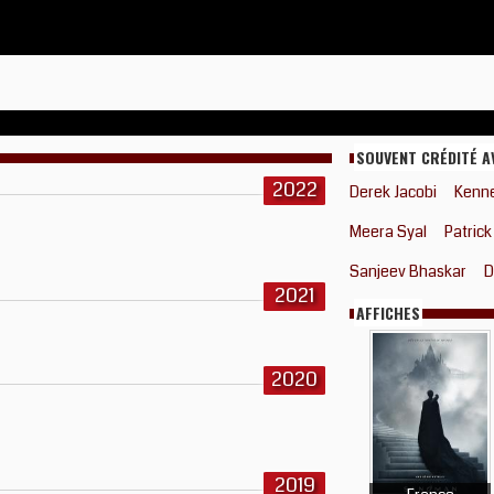
SOUVENT CRÉDITÉ A
2022
Derek Jacobi
Kenn
Meera Syal
Patrick
Sanjeev Bhaskar
D
2021
AFFICHES
2020
2019