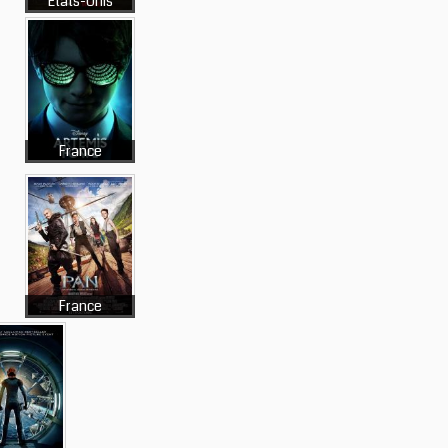
Etats-Unis
France
France