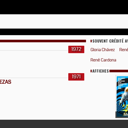
SOUVENT CRÉDITÉ A
1972
Gloria Chávez
René
René Cardona
AFFICHES
1971
EZAS
Me