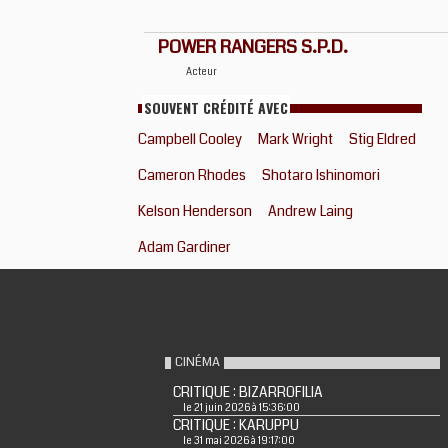
POWER RANGERS S.P.D.
Acteur
SOUVENT CRÉDITÉ AVEC
Campbell Cooley
Mark Wright
Stig Eldred
Cameron Rhodes
Shotaro Ishinomori
Kelson Henderson
Andrew Laing
Adam Gardiner
CINÉMA
CRITIQUE : BIZARROFILIA
le 21 juin 2026 à 15:36:00
CRITIQUE : KARUPPU
le 31 mai 2026 à 19:17:00