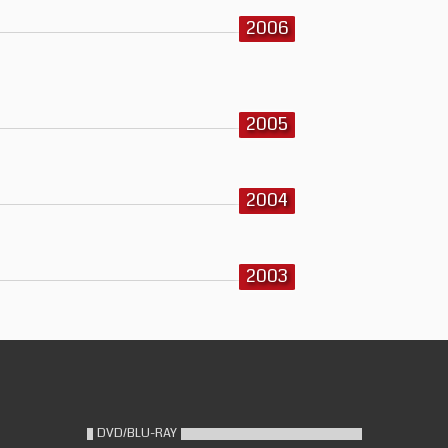
2006
2005
2004
2003
DVD/BLU-RAY