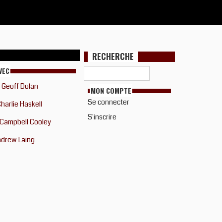
RECHERCHE
VEC
Geoff Dolan
MON COMPTE
Se connecter
harlie Haskell
S'inscrire
Campbell Cooley
drew Laing