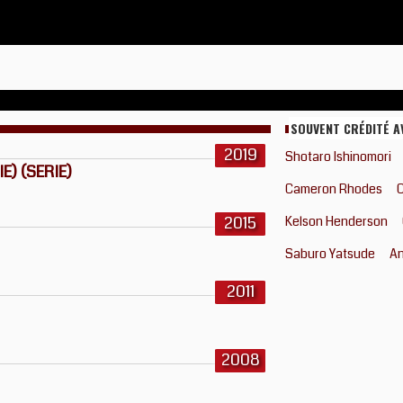
SOUVENT CRÉDITÉ A
2019
Shotaro Ishinomori
) (SERIE)
Cameron Rhodes
C
2015
Kelson Henderson
Saburo Yatsude
An
2011
2008