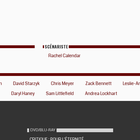
SCÉNARISTE
Rachel Calendar
n
David Starzyk
Chris Meyer
Zack Bennett
Leslie-A
Daryl Haney
Sam Littlefield
Andrea Lockhart
DVD/BLU-RAY
CRITIQUE : POUR L'ÉTERNITÉ