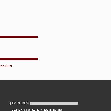
nne Huff
EVENEMENT
BARBARA STEELE, ALIVE IN PARIS