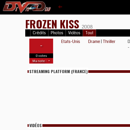
FROZEN KISS
2008
Crédits
Photos
Vidéos
Tout
Etats-Unis
Drame
|
Thriller
D
-
-
0 votes
-
Ma note :
STREAMING PLATFORM (FRANCE)
VIDÉOS