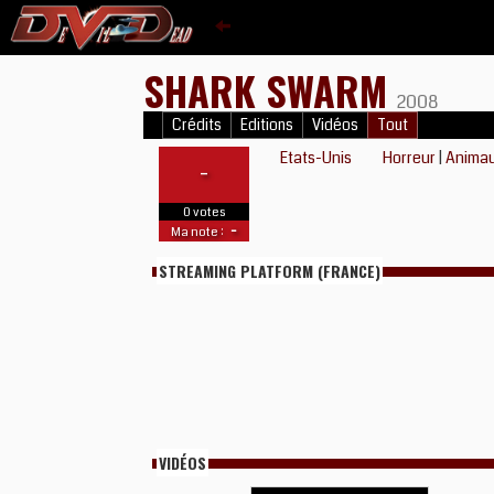
SHARK SWARM
2008
Crédits
Editions
Vidéos
Tout
Etats-Unis
Horreur
|
Animau
-
0 votes
-
Ma note :
STREAMING PLATFORM (FRANCE)
VIDÉOS