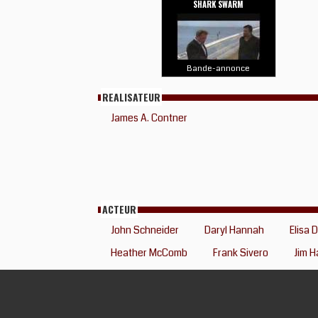
SHARK SWARM
Bande-annonce
REALISATEUR
James A. Contner
ACTEUR
John Schneider
Daryl Hannah
Elisa
Heather McComb
Frank Sivero
Jim H