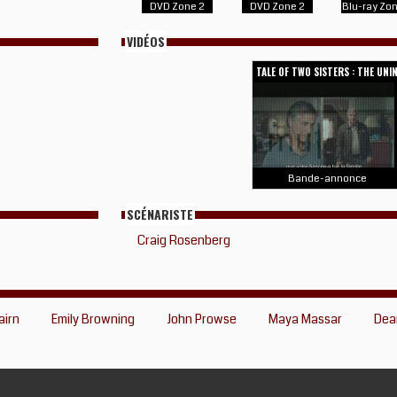
DVD Zone 2
DVD Zone 2
Blu-ray Zon
VIDÉOS
TALE OF TWO SISTERS : THE UNI
Bande-annonce
SCÉNARISTE
Craig Rosenberg
airn
Emily Browning
John Prowse
Maya Massar
Dea