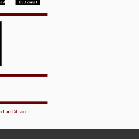
e A
DVD Zone 1
N
n Paul Gibson