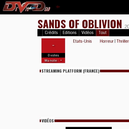
SANDS OF OBLIVION
2
Crédits
Editions
Vidéos
Tout
Etats-Unis
Horreur
|
Thrille
-
0 votes
-
Ma note :
STREAMING PLATFORM (FRANCE)
VIDÉOS