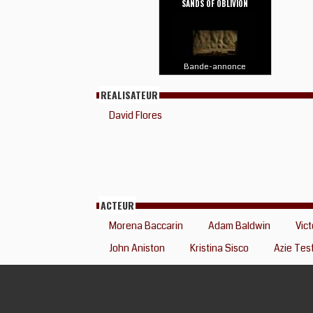
SANDS OF OBLIVION
Bande-annonce
REALISATEUR
David Flores
ACTEUR
Morena Baccarin
Adam Baldwin
Vic
John Aniston
Kristina Sisco
Azie Tes