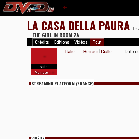
LA CASA DELLA PAURA
19
THE GIRL IN ROOM 2A
Crédits
Editions
Vidéos
Tout
Italie
Horreur
|
Giallo
Date de
-
-
1 votes
-
Ma note :
STREAMING PLATFORM (FRANCE)
VIDÉOS