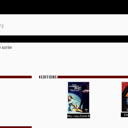
73
 sortie
EDITIONS
DV
Blu-ray Zone B