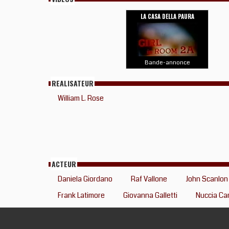
LA CASA DELLA PAURA
Bande-annonce
REALISATEUR
William L. Rose
ACTEUR
Daniela Giordano
Raf Vallone
John Scanlon
Frank Latimore
Giovanna Galletti
Nuccia Car