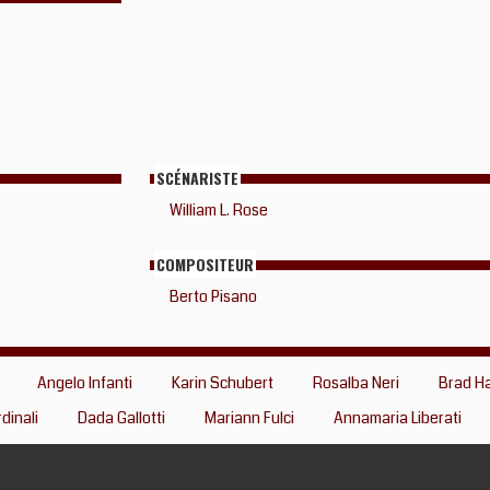
SCÉNARISTE
William L. Rose
COMPOSITEUR
Berto Pisano
Angelo Infanti
Karin Schubert
Rosalba Neri
Brad Ha
dinali
Dada Gallotti
Mariann Fulci
Annamaria Liberati