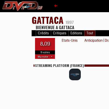
GATTACA
1997
BIENVENUE A GATTACA
Crédits
Critiques
Editions
Tout
Etats-Unis
Anticipation
|
Dr
8,09
11 votes
-
Ma note :
STREAMING PLATFORM (FRANCE)