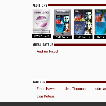
EDITIONS
DVD Zone 2
DVD Zone 2
DVD Zo
DVD Zone 1
REALISATEUR
Andrew Niccol
ACTEUR
Ethan Hawke
Uma Thurman
Jude La
Elias Koteas