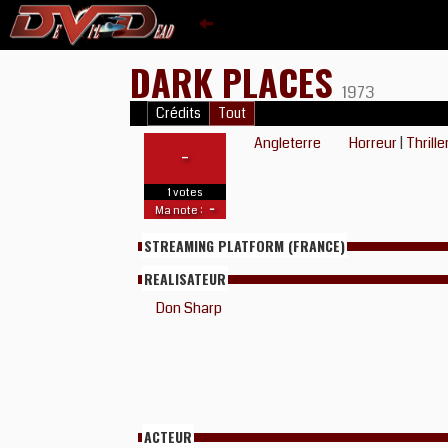
DARK PLACES
1973
Crédits
Tout
Angleterre
Horreur
|
Thrille
-
1 votes
-
Ma note :
STREAMING PLATFORM (FRANCE)
REALISATEUR
Don Sharp
ACTEUR