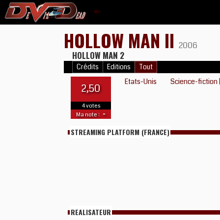
HOLLOW MAN II
2006
HOLLOW MAN 2
Crédits
Editions
Tout
Etats-Unis
Science-fiction
2,50
4 votes
-
Ma note :
STREAMING PLATFORM (FRANCE)
REALISATEUR