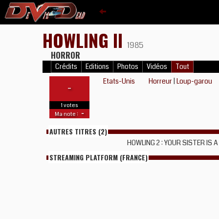
HOWLING II
1985
HORROR
Crédits
Editions
Photos
Vidéos
Tout
Etats-Unis
Horreur
|
Loup-garou
-
1 votes
-
Ma note :
AUTRES TITRES (2)
HOWLING 2 : YOUR SISTER IS
STREAMING PLATFORM (FRANCE)