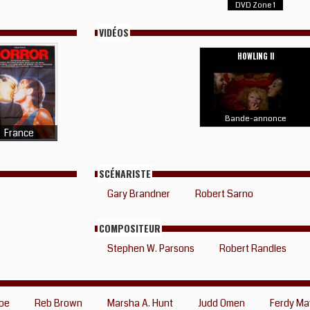
DVD Zone 1
VIDÉOS
HOWLING II
Bande-annonce
France
SCÉNARISTE
Gary Brandner
Robert Sarno
COMPOSITEUR
Stephen W. Parsons
Robert Randles
oe
Reb Brown
Marsha A. Hunt
Judd Omen
Ferdy M