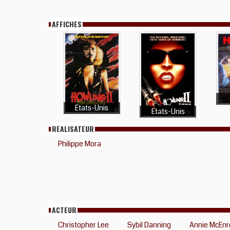
AFFICHES
Etats-Unis
Etats-Unis
REALISATEUR
Philippe Mora
ACTEUR
Christopher Lee
Sybil Danning
Annie McEnr