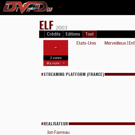
ELF
2003
Crédits
Editions
Tout
Etats-Unis
Merveilleux
|
Enf
-
2 votes
-
Ma note :
STREAMING PLATFORM (FRANCE)
REALISATEUR
Jon Favreau