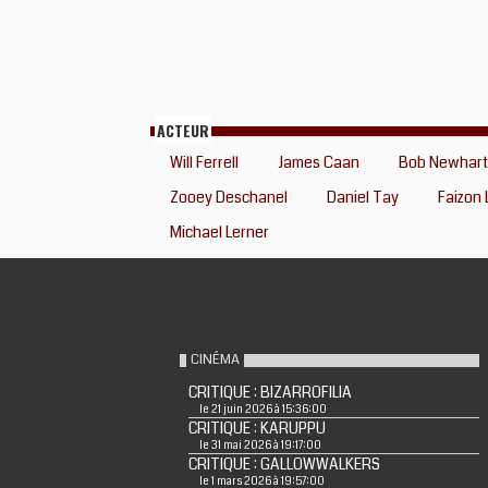
ACTEUR
Will Ferrell
James Caan
Bob Newhart
Zooey Deschanel
Daniel Tay
Faizon 
Michael Lerner
CINÉMA
CRITIQUE : BIZARROFILIA
le 21 juin 2026 à 15:36:00
CRITIQUE : KARUPPU
le 31 mai 2026 à 19:17:00
CRITIQUE : GALLOWWALKERS
le 1 mars 2026 à 19:57:00