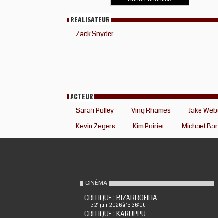
REALISATEUR
Zack Snyder
ACTEUR
Sarah Polley
Ving Rhames
Jake Web
Kevin Zegers
Kim Poirier
Michael Bar
CINÉMA
CRITIQUE : BIZARROFILIA
le 21 juin 2026 à 15:36:00
CRITIQUE : KARUPPU