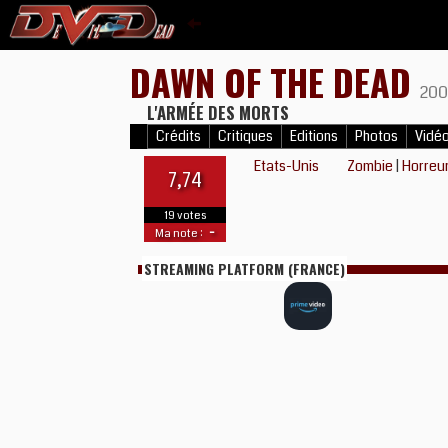
DAWN OF THE DEAD
200
L'ARMÉE DES MORTS
Crédits
Critiques
Editions
Photos
Vidé
Etats-Unis
Zombie
|
Horreu
7,74
19 votes
-
Ma note :
STREAMING PLATFORM (FRANCE)