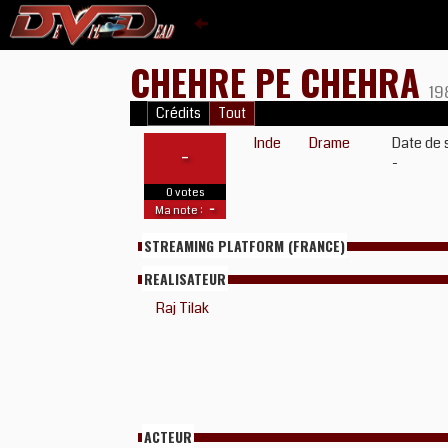
CHEHRE PE CHEHRA
19
Crédits
Tout
Inde
Drame
Date de 
-
-
0 votes
-
Ma note :
STREAMING PLATFORM (FRANCE)
REALISATEUR
Raj Tilak
ACTEUR