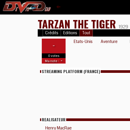
TARZAN THE TIGER
1929
Crédits
Editions
Tout
Etats-Unis
Aventure
-
0 votes
-
Ma note :
STREAMING PLATFORM (FRANCE)
REALISATEUR
Henry MacRae