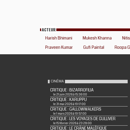
ACTEUR
Harish Bhimani
Mukesh Khanna
Niti
Praveen Kumar
Gufi Paintal
Roopa G
CINÉMA
CRITIQUE : BIZARROFILIA
le 21 juin 2026 à 15:36:00
CRITIQUE : KARUPPU
le 31 mai 2026 à 19:17:00
CRITIQUE : GALLOWWALKERS
le 1 mars 2026 à 19:57:00
CRITIQUE : LES VOYAGES DE GULLIVER
le 15 février 2026 à 23:28:00
CRITIQUE : LE CRÂNE MALÉFIQUE