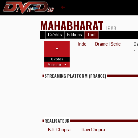
MAHABHARAT
1988
Crédits
Editions
Tout
Inde
Drame
|
Serie
Da
-
-
0 votes
-
Ma note :
STREAMING PLATFORM (FRANCE)
REALISATEUR
B.R. Chopra
Ravi Chopra