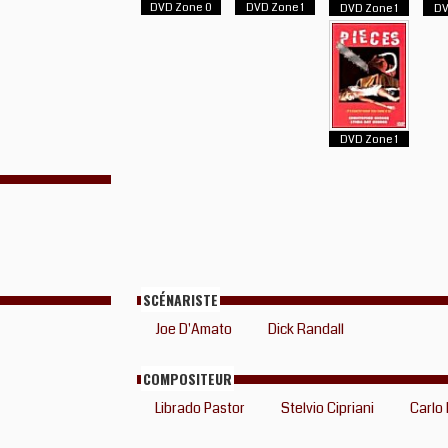
DVD Zone 0
DVD Zone 1
DVD Zone 1
DV
DVD Zone 1
SCÉNARISTE
Joe D'Amato
Dick Randall
COMPOSITEUR
Librado Pastor
Stelvio Cipriani
Carlo