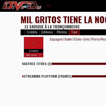
MIL GRITOS TIENE LA N
LE SADIQUE À LA TRONÇONNEUSE
Crédits
Editions
Photos
Tout
Espagne
|
Italie
|
Etats-Unis
|
Porto Ric
-
2 votes
-
Ma note :
AUTRES TITRES (1)
STREAMING PLATFORM (FRANCE)