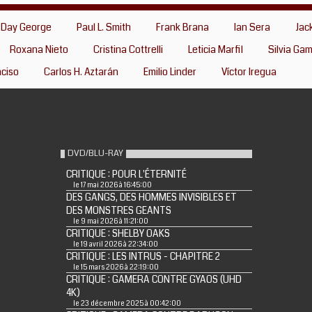
 Day George
Paul L. Smith
Frank Brana
Ian Sera
Jac
Roxana Nieto
Cristina Cottrelli
Leticia Marfil
Silvia Ga
nciso
Carlos H. Aztarán
Emilio Linder
Víctor Iregua
DVD/BLU-RAY
CRITIQUE : POUR L'ÉTERNITÉ
le 17 mai 2026 à 16:45:00
DES GANGS, DES HOMMES INVISIBLES ET
DES MONSTRES GEANTS
le 9 mai 2026 à 11:21:00
CRITIQUE : SHELBY OAKS
le 19 avril 2026 à 22:34:00
CRITIQUE : LES INTRUS - CHAPITRE 2
le 15 mars 2026 à 22:19:00
CRITIQUE : GAMERA CONTRE GYAOS (UHD
4K)
le 23 décembre 2025 à 00:42:00