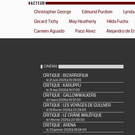
ACTEUR
Christopher George
Edmund Purdom
Lynda
Gerard Tichy
May Heatherly
Hilda Fuchs
Carmen Aguado
Paco Alvez
Alejandro de E
CINÉMA
CRITIQUE : BIZARROFILIA
le 21 juin 2026 à 15:36:00
CRITIQUE : KARUPPU
le 31 mai 2026 à 19:17:00
CRITIQUE : GALLOWWALKERS
le 1 mars 2026 à 19:57:00
CRITIQUE : LES VOYAGES DE GULLIVER
le 15 février 2026 à 23:28:00
CRITIQUE : LE CRÂNE MALÉFIQUE
le 1 février 2026 à 23:59:00
CRITIQUE : ARENA
le 25 janvier 2026 à 18:04:00