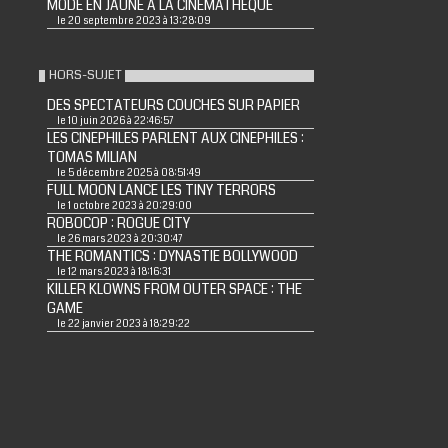
MODE EN JAUNE A LA CINEMATHEQUE
le 20 septembre 2023 à 13:28:09
HORS-SUJET
DES SPECTATEURS COUCHES SUR PAPIER
le 10 juin 2026 à 22:46:57
LES CINEPHILES PARLENT AUX CINEPHILES :
TOMAS MILIAN
le 5 décembre 2025 à 08:51:49
FULL MOON LANCE LES TINY TERRORS
le 1 octobre 2023 à 20:29:00
ROBOCOP : ROGUE CITY
le 26 mars 2023 à 20:30:47
THE ROMANTICS : DYNASTIE BOLLYWOOD
le 12 mars 2023 à 18:16:31
KILLER KLOWNS FROM OUTER SPACE : THE
GAME
le 22 janvier 2023 à 18:29:22