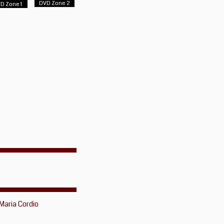
DVD Zone 2
D Zone 1
 Maria Cordio