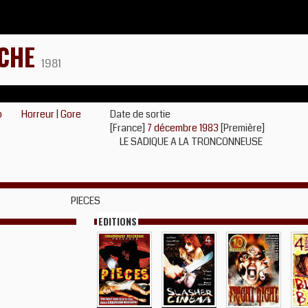
OCHE
1981
o
Horreur
|
Gore
Date de sortie
[France]
7 décembre 1983
[Première]
LE SADIQUE A LA TRONCONNEUSE
PIECES
EDITIONS