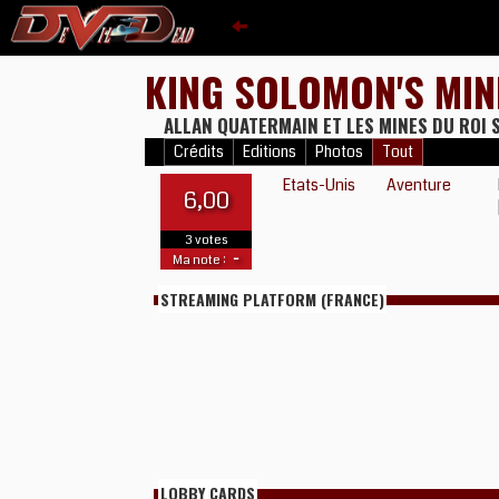
KING SOLOMON'S MI
ALLAN QUATERMAIN ET LES MINES DU ROI
Crédits
Editions
Photos
Tout
Etats-Unis
Aventure
6,00
3 votes
-
Ma note :
STREAMING PLATFORM (FRANCE)
LOBBY CARDS