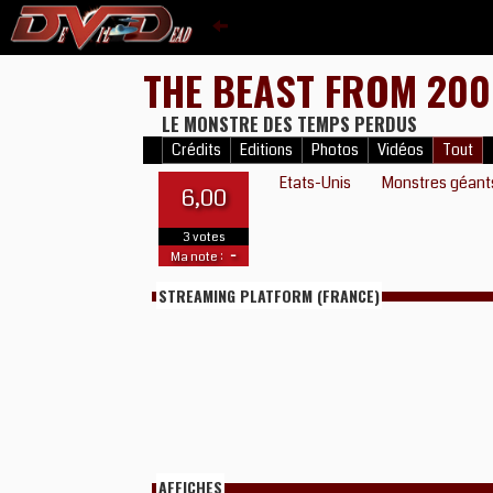
THE BEAST FROM 20
LE MONSTRE DES TEMPS PERDUS
Crédits
Editions
Photos
Vidéos
Tout
Etats-Unis
Monstres géant
6,00
3 votes
-
Ma note :
STREAMING PLATFORM (FRANCE)
AFFICHES