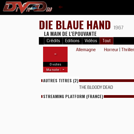
DIE BLAUE HAND
1967
LA MAIN DE L'EPOUVANTE
Crédits
Editions
Vidéos
Tout
Allemagne
Horreur
|
Thrille
-
0 votes
-
Ma note :
AUTRES TITRES (2)
THE BLOODY DEAD
STREAMING PLATFORM (FRANCE)