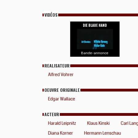
VIDÉOS
DIE BLAUE HAND
Bande-annonce
REALISATEUR
Alfred Vohrer
OEUVRE ORIGINALE
Edgar Wallace
ACTEUR
Harald Leipnitz
Klaus Kinski
Carl Lan
Diana Korner
Hermann Lenschau