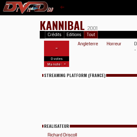
KANNIBAL
2001
Crédits
Editions
Tout
Angleterre
Horreur
D
-
-
0 votes
-
Ma note :
STREAMING PLATFORM (FRANCE)
REALISATEUR
Richard Driscoll