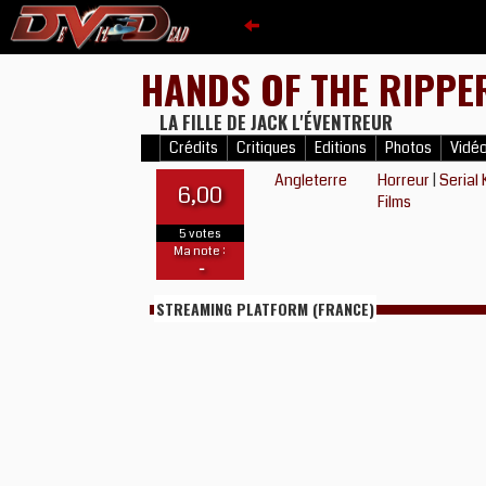
HANDS OF THE RIPP
LA FILLE DE JACK L'ÉVENTREUR
Crédits
Critiques
Editions
Photos
Vidé
Angleterre
Horreur
|
Serial 
6,00
Films
5 votes
Ma note :
-
STREAMING PLATFORM (FRANCE)