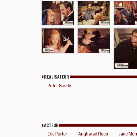
REALISATEUR
Peter Sasdy
ACTEUR
Eric Porter
Angharad Rees
Jane Mer