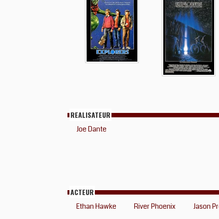
REALISATEUR
Joe Dante
ACTEUR
Ethan Hawke
River Phoenix
Jason P