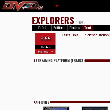
EXPLORERS
1985
Crédits
Editions
Photos
Tout
Etats-Unis
Science-fiction
6,88
8 votes
-
Ma note :
STREAMING PLATFORM (FRANCE)
AFFICHES