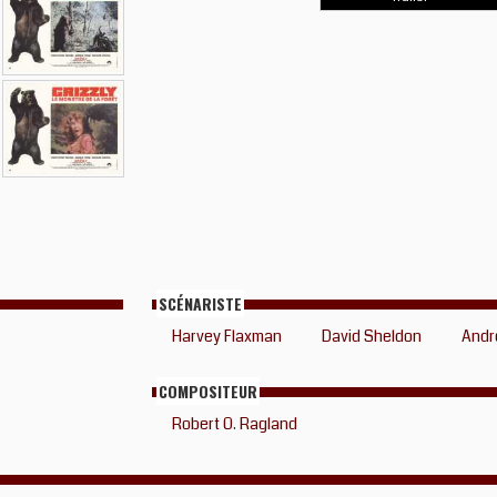
SCÉNARISTE
Harvey Flaxman
David Sheldon
Andr
COMPOSITEUR
Robert O. Ragland