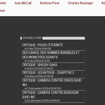
ckel
Joan McCall
Andrew Prine
Charles Kissinger
Ke
kman
DVD/BLU-RAY
CRITIQUE : POUR L'ÉTERNITÉ
le 17 mai 2026 à 16:45:00
DES GANGS, DES HOMMES INVISIBLES ET
DES MONSTRES GEANTS
le 9 mai 2026 à 11:21:00
CRITIQUE : SHELBY OAKS
le 19 avril 2026 à 22:34:00
CRITIQUE : LES INTRUS - CHAPITRE 2
le 15 mars 2026 à 22:19:00
CRITIQUE : GAMERA CONTRE GYAOS (UHD
4K)
le 23 décembre 2025 à 00:42:00
CRITIQUE : GAMERA CONTRE BARUGON
(UHD 4K)
le 22 décembre 2025 à 16:34:00