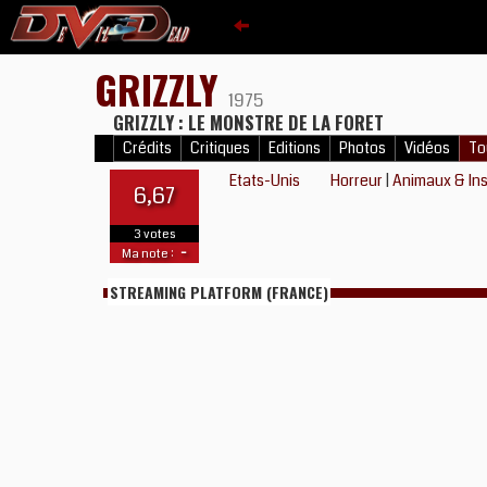
GRIZZLY
1975
GRIZZLY : LE MONSTRE DE LA FORET
Crédits
Critiques
Editions
Photos
Vidéos
To
Etats-Unis
Horreur
|
Animaux & In
6,67
3 votes
-
Ma note :
STREAMING PLATFORM (FRANCE)