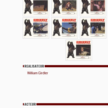
REALISATEUR
William Girdler
ACTEUR