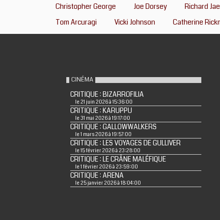
Christopher George
Joe Dorsey
Richard Jae
Tom Arcuragi
Vicki Johnson
Catherine Ric
CINÉMA
CRITIQUE : BIZARROFILIA
le 21 juin 2026 à 15:36:00
CRITIQUE : KARUPPU
le 31 mai 2026 à 19:17:00
CRITIQUE : GALLOWWALKERS
le 1 mars 2026 à 19:57:00
CRITIQUE : LES VOYAGES DE GULLIVER
le 15 février 2026 à 23:28:00
CRITIQUE : LE CRÂNE MALÉFIQUE
le 1 février 2026 à 23:59:00
CRITIQUE : ARENA
le 25 janvier 2026 à 18:04:00