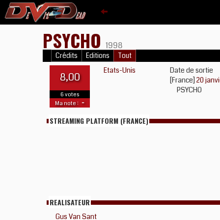
PSYCHO
1998
Crédits
Editions
Tout
Etats-Unis
Date de sortie
8,00
[France]
20 janv
PSYCHO
6 votes
-
Ma note :
STREAMING PLATFORM (FRANCE)
REALISATEUR
Gus Van Sant