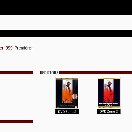
ier 1999
[Première]
EDITIONS
DVD Zone 2
DVD Zone 2