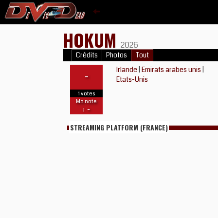
HOKUM
2026
Crédits
Photos
Tout
Irlande
|
Emirats arabes unis
|
-
Etats-Unis
1 votes
Ma note
-
:
STREAMING PLATFORM (FRANCE)