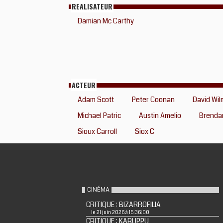
REALISATEUR
Damian Mc Carthy
ACTEUR
Adam Scott
Peter Coonan
David Wil
Michael Patric
Austin Amelio
Brenda
Sioux Carroll
Siox C
CINÉMA
CRITIQUE : BIZARROFILIA
le 21 juin 2026 à 15:36:00
CRITIQUE : KARUPPU