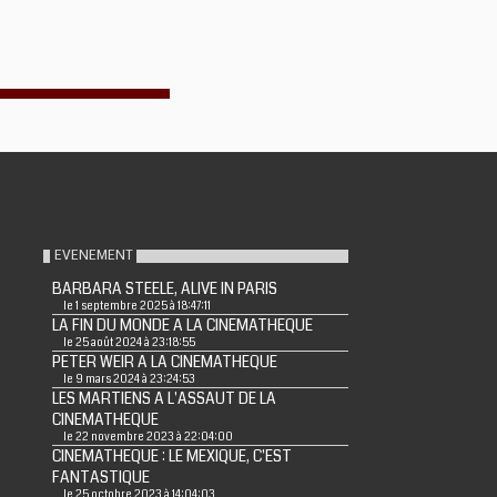
EVENEMENT
BARBARA STEELE, ALIVE IN PARIS
le 1 septembre 2025 à 18:47:11
LA FIN DU MONDE A LA CINEMATHEQUE
le 25 août 2024 à 23:18:55
PETER WEIR A LA CINEMATHEQUE
le 9 mars 2024 à 23:24:53
LES MARTIENS A L'ASSAUT DE LA
CINEMATHEQUE
le 22 novembre 2023 à 22:04:00
CINEMATHEQUE : LE MEXIQUE, C'EST
FANTASTIQUE
le 25 octobre 2023 à 14:04:03