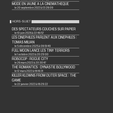
MODE EN JAUNE A LA CINEMATHEQUE
le 20 septembre 2023 à 13:28:09
HORS-SUJET
DES SPECTATEURS COUCHES SUR PAPIER
le 10 juin 2026 à 22:46:57
LES CINEPHILES PARLENT AUX CINEPHILES :
TOMAS MILIAN
le 5 décembre 2025 à 08:51:49
FULL MOON LANCE LES TINY TERRORS
le 1 octobre 2023 à 20:29:00
ROBOCOP : ROGUE CITY
le 26 mars 2023 à 20:30:47
THE ROMANTICS : DYNASTIE BOLLYWOOD
le 12 mars 2023 à 18:16:31
KILLER KLOWNS FROM OUTER SPACE : THE
GAME
le 22 janvier 2023 à 18:29:22