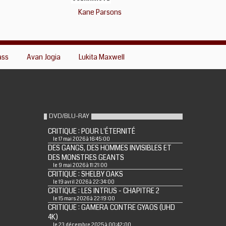
Kane Parsons
ass
Avan Jogia
Lukita Maxwell
DVD/BLU-RAY
CRITIQUE : POUR L'ÉTERNITÉ
le 17 mai 2026 à 16:45:00
DES GANGS, DES HOMMES INVISIBLES ET
DES MONSTRES GEANTS
le 9 mai 2026 à 11:21:00
CRITIQUE : SHELBY OAKS
le 19 avril 2026 à 22:34:00
CRITIQUE : LES INTRUS - CHAPITRE 2
le 15 mars 2026 à 22:19:00
CRITIQUE : GAMERA CONTRE GYAOS (UHD
4K)
le 23 décembre 2025 à 00:42:00