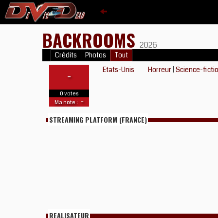
BACKROOMS
2026
Crédits
Photos
Tout
Etats-Unis
Horreur
|
Science-ficti
-
0 votes
-
Ma note :
STREAMING PLATFORM (FRANCE)
REALISATEUR