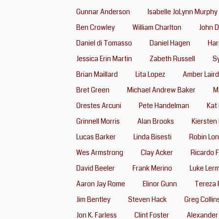
Gunnar Anderson
Isabelle JoLynn Murphy
Ben Crowley
William Charlton
John 
Daniel di Tomasso
Daniel Hagen
Har
Jessica Erin Martin
Zabeth Russell
S
Brian Maillard
Lita Lopez
Amber Laird
Bret Green
Michael Andrew Baker
Ma
Orestes Arcuni
Pete Handelman
Kat
Grinnell Morris
Alan Brooks
Kiersten
Lucas Barker
Linda Bisesti
Robin Lo
Wes Armstrong
Clay Acker
Ricardo F
David Beeler
Frank Merino
Luke Ler
Aaron Jay Rome
Elinor Gunn
Tereza 
Jim Bentley
Steven Hack
Greg Collin
Jon K. Farless
Clint Foster
Alexander