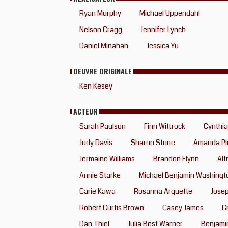
Ryan Murphy
Michael Uppendahl
Nelson Cragg
Jennifer Lynch
Daniel Minahan
Jessica Yu
OEUVRE ORIGINALE
Ken Kesey
ACTEUR
Sarah Paulson
Finn Wittrock
Cynthia
Judy Davis
Sharon Stone
Amanda P
Jermaine Williams
Brandon Flynn
Alf
Annie Starke
Michael Benjamin Washingt
Carie Kawa
Rosanna Arquette
Josep
Robert Curtis Brown
Casey James
G
Dan Thiel
Julia Best Warner
Benjami