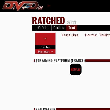
RATCHED
2020
Crédits
Photos
Tout
Etats-Unis
Horreur
|
Thrille
-
0 votes
-
Ma note :
STREAMING PLATFORM (FRANCE)
REALISATEUR