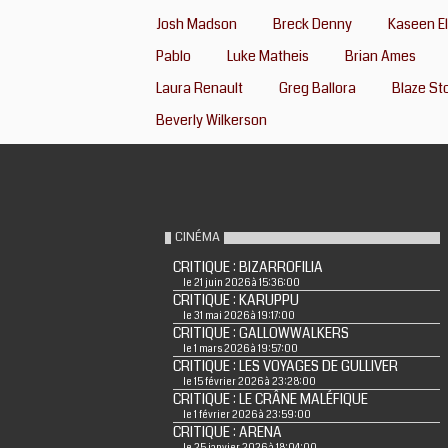
Josh Madson
Breck Denny
Kaseen E
Pablo
Luke Matheis
Brian Ames
Laura Renault
Greg Ballora
Blaze St
Beverly Wilkerson
CINÉMA
CRITIQUE : BIZARROFILIA
le 21 juin 2026 à 15:36:00
CRITIQUE : KARUPPU
le 31 mai 2026 à 19:17:00
CRITIQUE : GALLOWWALKERS
le 1 mars 2026 à 19:57:00
CRITIQUE : LES VOYAGES DE GULLIVER
le 15 février 2026 à 23:28:00
CRITIQUE : LE CRÂNE MALÉFIQUE
le 1 février 2026 à 23:59:00
CRITIQUE : ARENA
le 25 janvier 2026 à 18:04:00