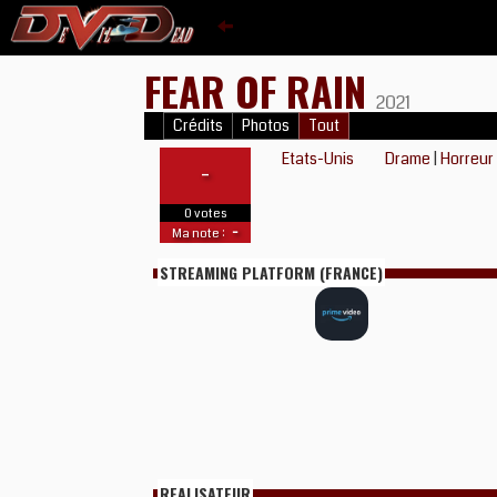
FEAR OF RAIN
2021
Crédits
Photos
Tout
Etats-Unis
Drame
|
Horreur
-
0 votes
-
Ma note :
STREAMING PLATFORM (FRANCE)
REALISATEUR