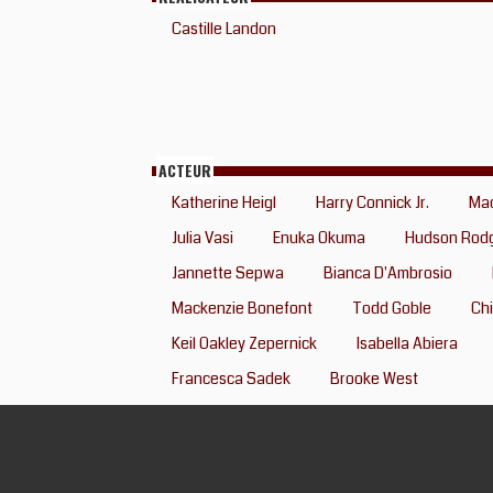
Castille Landon
ACTEUR
Katherine Heigl
Harry Connick Jr.
Mad
Julia Vasi
Enuka Okuma
Hudson Rod
Jannette Sepwa
Bianca D'Ambrosio
Mackenzie Bonefont
Todd Goble
Ch
Keil Oakley Zepernick
Isabella Abiera
Francesca Sadek
Brooke West