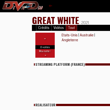
GREAT WHITE
2021
Crédits
Vidéos
Tout
Etats-Unis
|
Australie
|
-
Angleterre
0 votes
Ma note :
-
STREAMING PLATFORM (FRANCE)
REALISATEUR