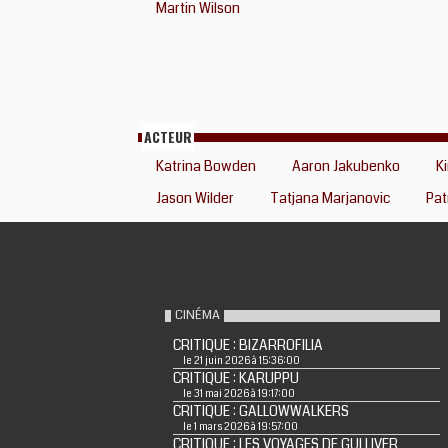
Martin Wilson
ACTEUR
Katrina Bowden
Aaron Jakubenko
K
Jason Wilder
Tatjana Marjanovic
Pat
CINÉMA
CRITIQUE : BIZARROFILIA
le 21 juin 2026 à 15:36:00
CRITIQUE : KARUPPU
le 31 mai 2026 à 19:17:00
CRITIQUE : GALLOWWALKERS
le 1 mars 2026 à 19:57:00
CRITIQUE : LES VOYAGES DE GULLIVER